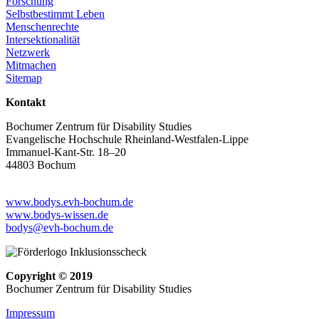
Forschung
Selbstbestimmt Leben
Menschenrechte
Intersektionalität
Netzwerk
Mitmachen
Sitemap
Kontakt
Bochumer Zentrum für Disability Studies
Evangelische Hochschule Rheinland-Westfalen-Lippe
Immanuel-Kant-Str. 18–20
44803 Bochum
www.bodys.evh-bochum.de
www.bodys-wissen.de
bodys@evh-bochum.de
Copyright © 2019
Bochumer Zentrum für Disability Studies
Impressum