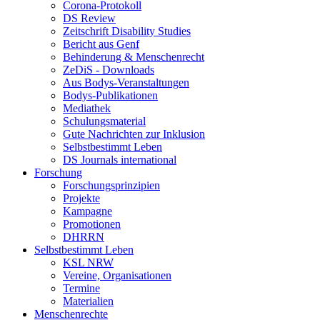
Corona-Protokoll
DS Review
Zeitschrift Disability Studies
Bericht aus Genf
Behinderung & Menschenrecht
ZeDiS - Downloads
Aus Bodys-Veranstaltungen
Bodys-Publikationen
Mediathek
Schulungsmaterial
Gute Nachrichten zur Inklusion
Selbstbestimmt Leben
DS Journals international
Forschung
Forschungsprinzipien
Projekte
Kampagne
Promotionen
DHRRN
Selbstbestimmt Leben
KSL NRW
Vereine, Organisationen
Termine
Materialien
Menschenrechte