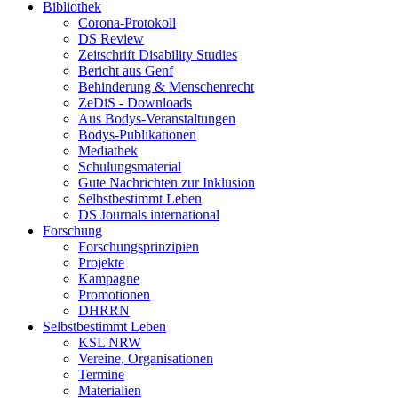
Bibliothek
Corona-Protokoll
DS Review
Zeitschrift Disability Studies
Bericht aus Genf
Behinderung & Menschenrecht
ZeDiS - Downloads
Aus Bodys-Veranstaltungen
Bodys-Publikationen
Mediathek
Schulungsmaterial
Gute Nachrichten zur Inklusion
Selbstbestimmt Leben
DS Journals international
Forschung
Forschungsprinzipien
Projekte
Kampagne
Promotionen
DHRRN
Selbstbestimmt Leben
KSL NRW
Vereine, Organisationen
Termine
Materialien