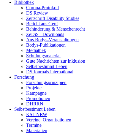
Bibliothek
Corona-Protokoll
DS Review
Zeitschrift Disability Studies
Bericht aus Genf
Behinderung & Menschenrecht
ZeDiS - Downloads
Aus Bodys-Veranstaltungen
Bodys-Publikationen
Mediathek
Schulungsmaterial
Gute Nachrichten zur Inklusion
Selbstbestimmt Leben
DS Journals international
Forschung
Forschungsprinzipien
Projekte
Kampagne
Promotionen
DHRRN
Selbstbestimmt Leben
KSL NRW
Vereine, Organisationen
Termine
Materialien