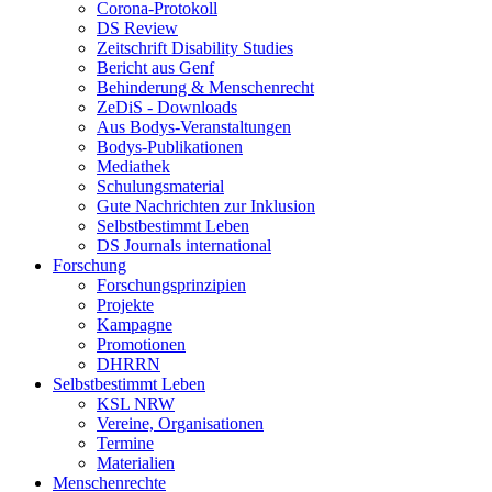
Corona-Protokoll
DS Review
Zeitschrift Disability Studies
Bericht aus Genf
Behinderung & Menschenrecht
ZeDiS - Downloads
Aus Bodys-Veranstaltungen
Bodys-Publikationen
Mediathek
Schulungsmaterial
Gute Nachrichten zur Inklusion
Selbstbestimmt Leben
DS Journals international
Forschung
Forschungsprinzipien
Projekte
Kampagne
Promotionen
DHRRN
Selbstbestimmt Leben
KSL NRW
Vereine, Organisationen
Termine
Materialien
Menschenrechte