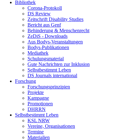
Bibliothek
Corona-Protokoll
DS Review
Zeitschrift Disability Studies
Bericht aus Genf
Behinderung & Menschenrecht
ZeDiS - Downloads
Aus Bodys-Veranstaltungen
Bodys-Publikationen
Mediathek
Schulungsmaterial
Gute Nachrichten zur Inklusion
Selbstbestimmt Leben
DS Journals international
Forschung
Forschungsprinzipien
Projekte
Kampagne
Promotionen
DHRRN
Selbstbestimmt Leben
KSL NRW
Vereine, Organisationen
Termine
Materialien