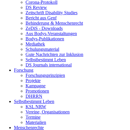
Corona-Protokoll
DS Review
Zeitschrift Disability Studies
Bericht aus Genf
Behinderung & Menschenrecht
ZeDiS - Downloads
Aus Bodys-Veranstaltungen
Bodys-Publikationen
Mediathek
Schulungsmaterial
Gute Nachrichten zur Inklusion
Selbstbestimmt Leben
DS Journals international
Forschung
Forschungsprinzipien
Projekte
Kampagne
Promotionen
DHRRN
Selbstbestimmt Leben
KSL NRW
Vereine, Organisationen
Termine
Materialien
Menschenrechte