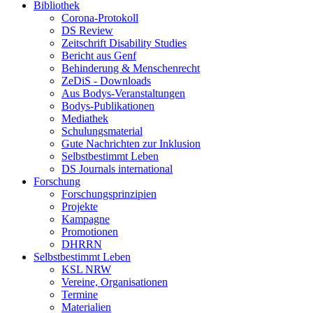
Bibliothek
Corona-Protokoll
DS Review
Zeitschrift Disability Studies
Bericht aus Genf
Behinderung & Menschenrecht
ZeDiS - Downloads
Aus Bodys-Veranstaltungen
Bodys-Publikationen
Mediathek
Schulungsmaterial
Gute Nachrichten zur Inklusion
Selbstbestimmt Leben
DS Journals international
Forschung
Forschungsprinzipien
Projekte
Kampagne
Promotionen
DHRRN
Selbstbestimmt Leben
KSL NRW
Vereine, Organisationen
Termine
Materialien