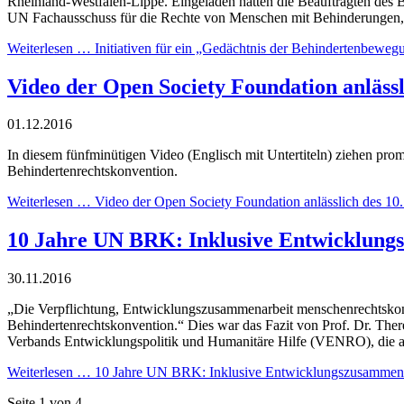
Rheinland-Westfalen-Lippe. Eingeladen hatten die Beauftragten des
UN Fachausschuss für die Rechte von Menschen mit Behinderungen, 
Weiterlesen …
Initiativen für ein „Gedächtnis der Behindertenbeweg
Video der Open Society Foundation anläss
01.12.2016
In diesem fünfminütigen Video (Englisch mit Untertiteln) ziehen pro
Behindertenrechtskonvention.
Weiterlesen …
Video der Open Society Foundation anlässlich des 1
10 Jahre UN BRK: Inklusive Entwicklung
30.11.2016
„Die Verpflichtung, Entwicklungszusammenarbeit menschenrechtskonf
Behindertenrechtskonvention.“ Dies war das Fazit von Prof. Dr. The
Verbands Entwicklungspolitik und Humanitäre Hilfe (VENRO), die am
Weiterlesen …
10 Jahre UN BRK: Inklusive Entwicklungszusammena
Seite 1 von 4