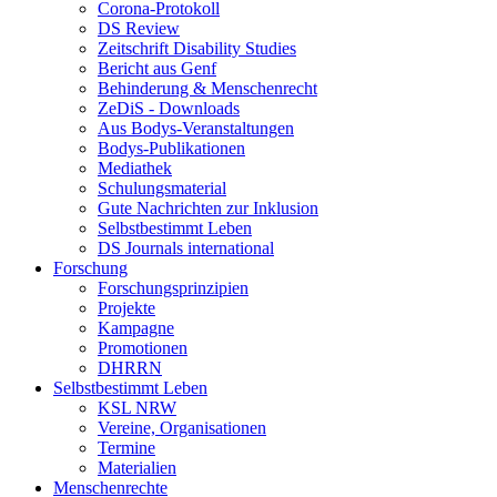
Corona-Protokoll
DS Review
Zeitschrift Disability Studies
Bericht aus Genf
Behinderung & Menschenrecht
ZeDiS - Downloads
Aus Bodys-Veranstaltungen
Bodys-Publikationen
Mediathek
Schulungsmaterial
Gute Nachrichten zur Inklusion
Selbstbestimmt Leben
DS Journals international
Forschung
Forschungsprinzipien
Projekte
Kampagne
Promotionen
DHRRN
Selbstbestimmt Leben
KSL NRW
Vereine, Organisationen
Termine
Materialien
Menschenrechte