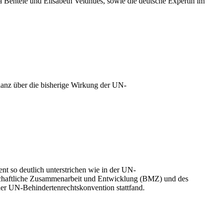
Bentele und Elisabeth Veldhues, sowie die deutsche Expertin im
ilanz über die bisherige Wirkung der UN-
 so deutlich unterstrichen wie in der UN-
rtschaftliche Zusammenarbeit und Entwicklung (BMZ) und des
er UN-Behindertenrechtskonvention stattfand.