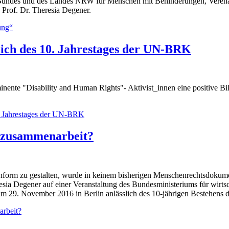
 Bundes und des Landes NRW für Menschen mit Behinderungen, Verena 
Prof. Dr. Theresia Degener.
ung“
lich des 10. Jahrestages der UN-BRK
minente "Disability and Human Rights"- Aktivist_innen eine positive B
0. Jahrestages der UN-BRK
szusammenarbeit?
orm zu gestalten, wurde in keinem bisherigen Menschenrechtsdokument
resia Degener auf einer Veranstaltung des Bundesministeriums für wi
 29. November 2016 in Berlin anlässlich des 10-jährigen Bestehens d
rbeit?