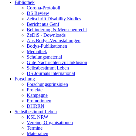
Bibliothek
Corona-Protokoll
DS Review
Zeitschrift Disability Studies
Bericht aus Genf
Behinderung & Menschenrecht
ZeDiS - Downloads
Aus Bodys-Veranstaltungen
Bodys-Publikationen
Mediathek
Schulungsmaterial
Gute Nachrichten zur Inklusion
Selbstbestimmt Leben
DS Journals international
Forschung
Forschungsprinzipien
Projekte
Kampagne
Promotionen
DHRRN
Selbstbestimmt Leben
KSL NRW
Vereine, Organisationen
Termine
Materialien