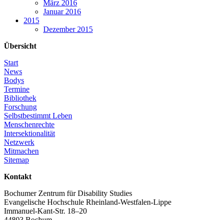
März 2016
Januar 2016
2015
Dezember 2015
Übersicht
Start
News
Bodys
Termine
Bibliothek
Forschung
Selbstbestimmt Leben
Menschenrechte
Intersektionalität
Netzwerk
Mitmachen
Sitemap
Kontakt
Bochumer Zentrum für Disability Studies
Evangelische Hochschule Rheinland-Westfalen-Lippe
Immanuel-Kant-Str. 18–20
44803 Bochum