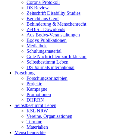
Corona-Protokoll
DS Review
Zeitschrift Disability Studies
Bericht aus Genf
Behinderung & Menschenrecht
ZeDiS - Downloads
Aus Bodys-Veranstaltungen
Bodys-Publikationen
Mediathek
Schulungsmaterial
Gute Nachrichten zur Inklusion
Selbstbestimmt Leben
DS Journals international
Forschung
Forschungsprinzipien
Projekte
Kampagne
Promotionen
DHRRN
Selbstbestimmt Leben
KSL NRW
Vereine, Organisationen
Termine
Materialien
Menschenrechte